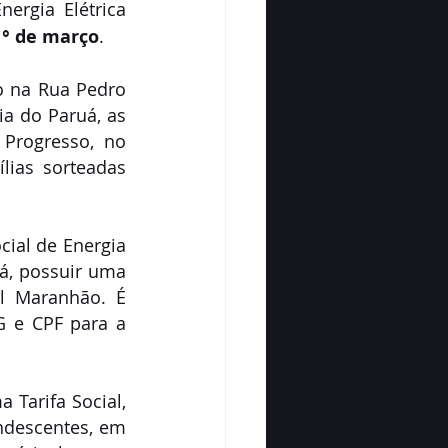
ergia Elétrica 
1° de março
.
o na Rua Pedro 
ia do Paruá, as 
Progresso, no 
lias sorteadas 
cial de Energia 
á, possuir uma 
l Maranhão. É 
 e CPF para a 
Tarifa Social, 
ndescentes, em 