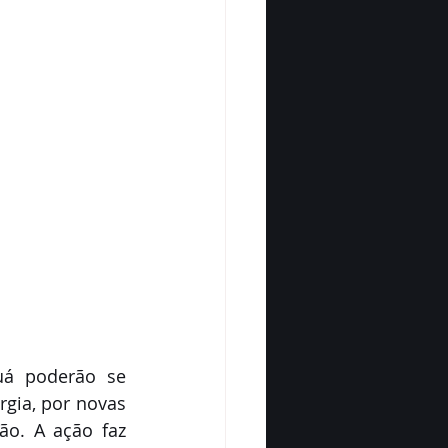
uá poderão se 
gia, por novas 
o. A ação faz 