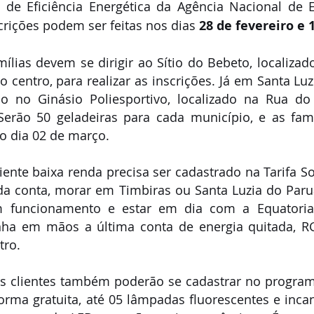
de Eficiência Energética da Agência Nacional de En
crições podem ser feitas nos dias 
28 de fevereiro e 
ílias devem se dirigir ao Sítio do Bebeto, localizad
o centro, para realizar as inscrições. Já em Santa Luz
ão no Ginásio Poliesportivo, localizado na Rua do 
Serão 50 geladeiras para cada município, e as famí
o dia 02 de março.
liente baixa renda precisa ser cadastrado na Tarifa So
ar da conta, morar em Timbiras ou Santa Luzia do Paru
m funcionamento e estar em dia com a Equatoria
nha em mãos a última conta de energia quitada, RG
tro.
s clientes também poderão se cadastrar no programa 
forma gratuita, até 05 lâmpadas fluorescentes e inca