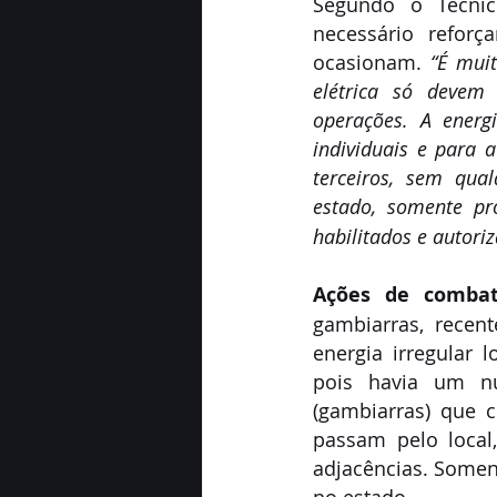
Segundo o Técnic
necessário reforç
ocasionam. 
“É mui
elétrica só devem 
operações. A energ
individuais e para 
terceiros, sem qua
estado, somente pr
habilitados e autoriz
Ações de comba
gambiarras, recen
energia irregular 
pois havia um nú
(gambiarras) que 
passam pelo local
adjacências. Soment