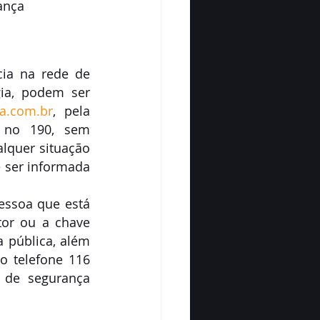
ança 
ia na rede de 
ia, podem ser 
ia.com.br
, pela 
 no 190, sem 
lquer situação 
 ser informada 
essoa que está 
or ou a chave 
 pública, além 
o telefone 116 
de segurança 