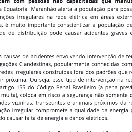
ecem com pessoas não capacitadas que manus
 a Equatorial Maranhão alerta a população para possí
nções irregulares na rede elétrica em áreas extern
a, é muito importante conscientizar a população de
ede de distribuição pode causar acidentes graves e
s causas de acidentes envolvendo intervenção de ter
 Ligações Clandestinas, popularmente conhecidas co
edes irregulares construídas fora dos padrões que 
r próxima. Ou seja, esse tipo de intervenção na re
artigo 155 do Código Penal Brasileiro (a pena previ
 multa), coloca em risco a segurança não somente d
es vizinhas, transeuntes e animais próximos da re
uação irregular compromete a qualidade da energia p
o causar falta de energia e danos elétricos.