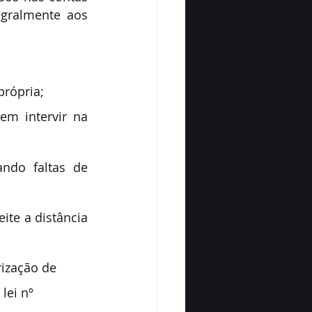
gralmente aos 
própria;
em intervir na 
ndo faltas de 
ite a distância 
rização de 
 
lei nº 