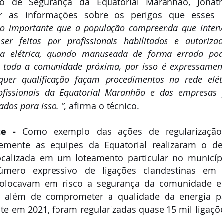
o de Segurança da Equatorial Maranhão, Jonatha
ar as informações sobre os perigos que esses p
to importante que a população compreenda que interv
ser feitas por profissionais habilitados e autoriza
ia elétrica, quando manuseada de forma errada pode
a toda a comunidade próxima, por isso é expressament
lquer qualificação façam procedimentos na rede elét
ofissionais da Equatorial Maranhão
e das empresas p
ados para isso. ”, 
afirma o técnico.
te - 
Como exemplo das ações de regularização
temente as equipes da Equatorial realizaram o de
localizada em um loteamento particular no municípi
mero expressivo de ligações clandestinas em re
colocavam em risco a segurança da comunidade e
, além de comprometer a qualidade da energia pa
e em 2021, foram regularizadas quase 15 mil ligaçõe