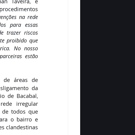
n Taveira, é 
rocedimentos 
enções na rede 
dos para essas 
 trazer riscos 
e proibido que 
rica. No nosso 
arceiras estão 
 de áreas de 
sligamento da 
o de Bacabal, 
de irregular 
 de todos que 
ra o bairro e 
s clandestinas 