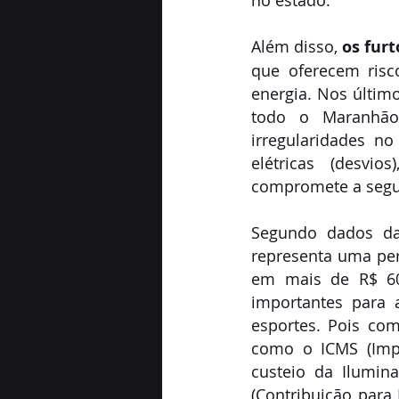
no estado.
Além disso, 
os furt
que oferecem risc
energia. Nos últim
todo o Maranhão
irregularidades n
elétricas (desvio
compromete a segur
Segundo dados da 
representa uma per
em mais de R$ 60 
importantes para 
esportes. Pois co
como o ICMS (Impo
custeio da Ilumina
(Contribuição para