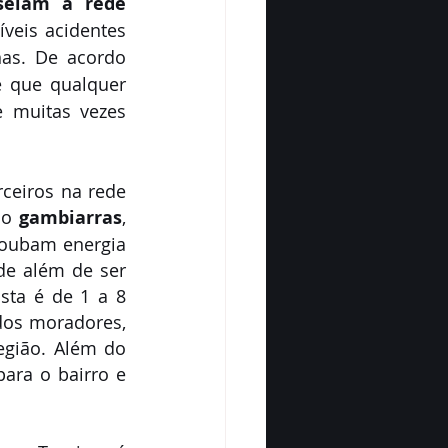
eiam a rede 
veis acidentes 
as. De acordo 
 que qualquer 
 muitas vezes 
ceiros na rede 
mo 
gambiarras
, 
roubam energia 
de além de ser 
sta é de 1 a 8 
os moradores, 
gião. Além do 
ara o bairro e 