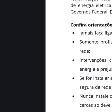
de energia elétric
Governos Federal, E
Confira orientaçõ
Jamais faça lig
Somente profis
rede;
Intervenções 
energia e preju
Se for instalar
segura da rede 
Nunca instale c
cercas
 só deve 