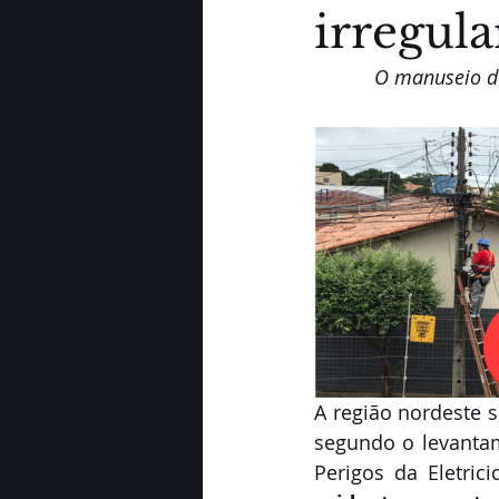
irregula
O manuseio da
A região nordeste s
segundo o levantam
Perigos da Eletric