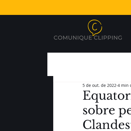
5 de out. de 2022
4 min 
Equator
sobre p
Clandes