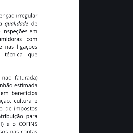
nção irregular 
a qualidade
 de 
e inspeções em 
midoras com 
 nas ligações 
a técnica que 
não faturada) 
nhão estimada 
em benefícios 
ão, cultura e 
o de impostos 
ribuição para 
l) e o COFINS 
sos nas contas 