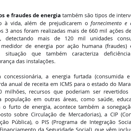
os e fraudes de energia
 também são tipos de interve
o à vida, além de prejudicarem o 
fornecimento e 
os 3 anos foram realizadas mais de 660 mil ações d
, detectando mais de 120 mil unidades consu
o medidor de energia por ação humana (fraudes) e
s), situação que também caracteriza deficiênci
ança das instalações.
concessionária, a energia furtada (consumida e 
da anual de receita em ICMS para o estado do Mara
milhões, recursos que poderiam ser revertidos 
a população em outras áreas, como saúde, educaç
m o furto de energia, acontece também a sonegaçã
sto sobre Circulação de Mercadorias), a CIP (Cont
ção Pública), o PIS (Programa de Integração Socia
 Financiamento da Seguridade Social), que vêm inclu