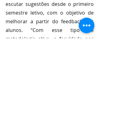
escutar sugestões desde o primeiro 
semestre letivo, com o objetivo de 
melhorar a partir do feedback dos 
alunos. “Com esse tipo de 
metodologia ativa, a faculdade nos 
possibilita ser protagonistas da 
nossa graduação e formação 
profissional, importantes para a 
realização de nossos sonhos, 
buscando incessantemente por 
atualidades dentro da área médica”, 
completa.
Posts recentes
Ver tudo