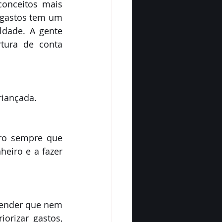
onceitos mais 
 gastos tem um 
dade. A gente 
tura de conta 
riançada.
ro sempre que 
eiro e a fazer 
tender que nem 
rizar gastos, 