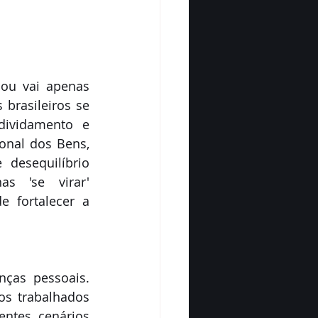
ou vai apenas 
brasileiros se 
ividamento e 
onal dos Bens, 
desequilíbrio 
s 'se virar' 
 fortalecer a 
ças pessoais. 
s trabalhados 
ntes cenários 