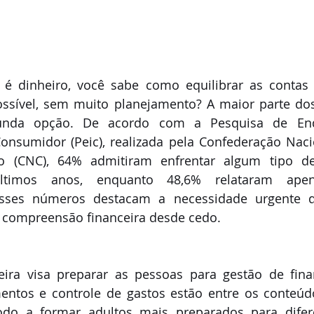
é dinheiro, você sabe como equilibrar as contas 
ssível, sem muito planejamento? A maior parte dos 
unda opção. De acordo com a Pesquisa de End
onsumidor (Peic), realizada pela Confederação Naci
o (CNC), 64% admitiram enfrentar algum tipo de 
ltimos anos, enquanto 48,6% relataram apena
Esses números destacam a necessidade urgente de
a compreensão financeira desde cedo.
ira visa preparar as pessoas para gestão de finan
entos e controle de gastos estão entre os conteúdo
do a formar adultos mais preparados para difere