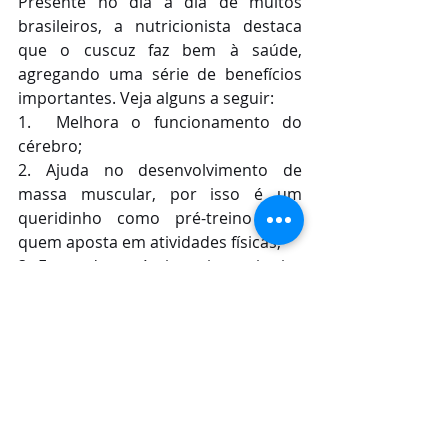
Presente no dia a dia de muitos 
brasileiros, a nutricionista destaca 
que o cuscuz faz bem à saúde, 
agregando uma série de benefícios 
importantes. Veja alguns a seguir:
1.  Melhora o funcionamento do 
cérebro;
2. Ajuda no desenvolvimento de 
massa muscular, por isso é um 
queridinho como pré-treino para 
quem aposta em atividades físicas;
3. Fonte de potássio, evita arritmias 
cardíacas;
4. Auxilia na digestão;
5. Previne a insônia