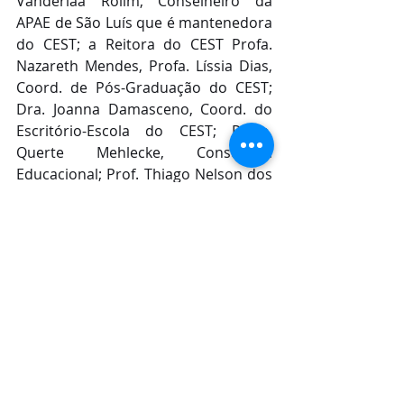
Vanderlaa Rolim, Conselheiro da 
APAE de São Luís que é mantenedora 
do CEST; a Reitora do CEST Profa. 
Nazareth Mendes, Profa. Líssia Dias, 
Coord. de Pós-Graduação do CEST; 
Dra. Joanna Damasceno, Coord. do 
Escritório-Escola do CEST; Profa. 
Querte Mehlecke, Consultora 
Educacional; Prof. Thiago Nelson dos 
Reis, Coord. de Inovação do CEST.
O Centro Universitário Santa 
Terezinha – CEST agradeceu a 
concessão da honraria, o que 
reafirma o compromisso do Centro 
Universitário para com a excelência 
acadêmica de sesu cursos e dos 
serviços prestados à comunidade em 
geral.