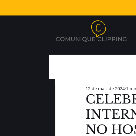
12 de mar. de 2024
1 mi
CELEB
INTER
NO HO