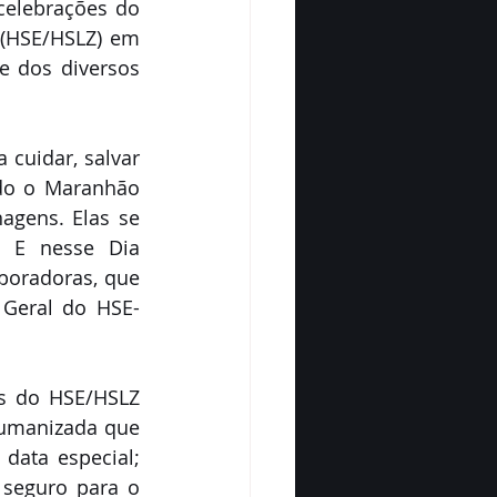
elebrações do 
 (HSE/HSLZ) em 
e dos diversos 
cuidar, salvar 
do o Maranhão 
gens. Elas se 
 E nesse Dia 
boradoras, que 
 Geral do HSE-
 do HSE/HSLZ 
humanizada que 
data especial; 
seguro para o 