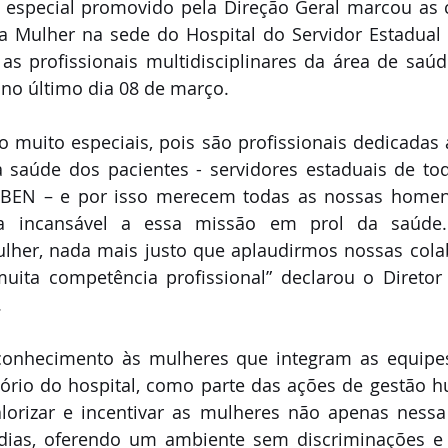
especial promovido pela Direção Geral marcou as c
da Mulher na sede do Hospital do Servidor Estadual
as profissionais multidisciplinares da área de saúd
 no último dia 08 de março.
 muito especiais, pois são profissionais dedicadas a 
a saúde dos pacientes - servidores estaduais de to
BEN – e por isso merecem todas as nossas homena
 incansável a essa missão em prol da saúde.
ulher, nada mais justo que aplaudirmos nossas cola
uita competência profissional” declarou o Diretor
.
nhecimento às mulheres que integram as equipes
tório do hospital, como parte das ações de gestão 
alorizar e incentivar as mulheres não apenas nessa 
ias, oferendo um ambiente sem discriminações e 