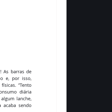
! As barras de 
 e, por isso, 
ísicas. “Tento 
nsumo diária 
algum lanche, 
a acaba sendo 