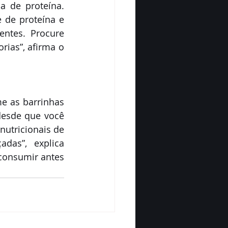
 de proteína. 
de proteína e 
ntes. Procure 
as”, afirma o 
e as barrinhas 
desde que você 
utricionais de 
das”, explica 
consumir antes 