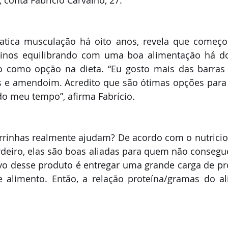
 conta Fabrício Carvalho, 27. 
atica musculação há oito anos, revela que começou
einos equilibrando com uma boa alimentação há do
 como opção na dieta. “Eu gosto mais das barras d
 e amendoim. Acredito que são ótimas opções para 
do meu tempo”, afirma Fabrício. 
rrinhas realmente ajudam? De acordo com o nutricio
deiro, elas são boas aliadas para quem não consegue
tivo desse produto é entregar uma grande carga de p
alimento. Então, a relação proteína/gramas do alim