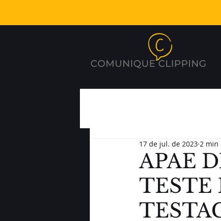
17 de jul. de 2023
2 min 
APAE D
TESTE 
TESTA