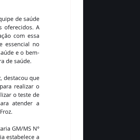
quipe de saúde 
oferecidos. A 
ação com essa 
 essencial no 
saúde e o bem-
ra de saúde.
, destacou que 
ara realizar o 
zar o teste de 
ara atender a 
Froz.
taria GM/MS Nº 
a estabelece a 