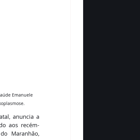
 Saúde Emanuele 
xoplasmose.
tal, anuncia a 
ido aos recém-
do Maranhão, 