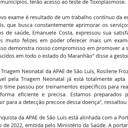
municípios, terão acesso ao teste de Toxoplasmose.
ovo exame é resultado de um trabalho contínuo da e
s, que busca constantemente aprimorar os serviços 
os de saúde, Emanuele Costa, expressou sua satisf
os muito felizes em poder oferecer mais um exame
 Isso demonstra nosso compromisso em promover a 
scidos em todo o estado do Maranhão" disse a gesto
Triagem Neonatal da APAE de São Luís, Rosilene Froz
el pela Triagem Neonatal já está totalmente apta p
time passou por treinamentos específicos para reali
orma eficiente e precisa. Estamos preparados p
r para a detecção precoce dessa doença", ressaltou 
nquista da APAE de São Luís está alinhada com a Por
o de 2022, emitida pelo Ministério da Saúde. A portari