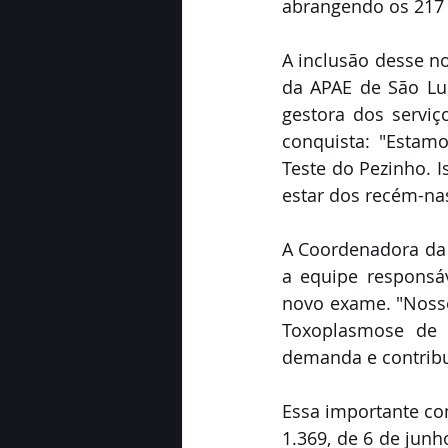
abrangendo os 217 
A inclusão desse n
da APAE de São Luí
gestora dos serviç
conquista: "Estam
Teste do Pezinho.
estar dos recém-na
A Coordenadora da 
a equipe responsáv
novo exame. "Nosso 
Toxoplasmose de f
demanda e contribui
Essa importante co
1.369, de 6 de junh