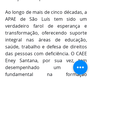
Ao longo de mais de cinco décadas, a 
APAE de São Luís tem sido um 
verdadeiro farol de esperança e 
transformação, oferecendo suporte 
integral nas áreas de educação, 
saúde, trabalho e defesa de direitos 
das pessoas com deficiência. O CAEE 
Eney Santana, por sua vez, tem 
desempenhado um papel 
fundamental na formação 
educacional e ética de pessoas com 
deficiência intelectual ou múltipla, 
adaptando-se continuamente para 
atender às necessidades do presente 
e do futuro.
Em meio às festividades, uma 