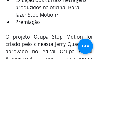
produzidos na oficina "Bora 
fazer Stop Motion?"
Premiação
O projeto Ocupa Stop Motion foi 
criado pelo cineasta Jerry Quadros e 
aprovado no edital Ocupa CCVM 
Audiovisual, que selecionou 
propostas que pensaram o cinema 
em perspectiva, relacionado a outras 
linguagens artísticas. Toda a 
programação é gratuita. O Centro 
Cultural Vale Maranhão fica 
localizado à Rua Direita, nº 149, 
Centro Histórico.
Serviço
Oficina de Stop Motion