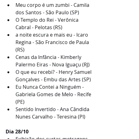
Meu corpo é um zumbi - Camila 
dos Santos - São Paulo (SP)
O Templo do Rei - Verônica 
Cabral - Pelotas (RS)
a noite escura e mais eu - Icaro 
Regina - São Francisco de Paula 
(RS)
Cenas da Infância - Kimberly 
Palermo Eiras - Nova Iguaçu (RJ)
O que eu recebi? - Henry Samuel 
Gonçalves - Embu das Artes (SP)
Eu Nunca Contei a Ninguém - 
Gabriela Gomes de Melo - Recife 
(PE)
Sentido Invertido - Ana Cândida 
Nunes Carvalho - Teresina (PI)
Dia 28/10
Exibição dos curtas-metragens 