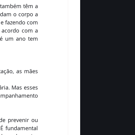
 também têm a 
udam o corpo a 
 e fazendo com 
 acordo com a 
té um ano tem 
ação, as mães 
ia. Mas esses 
ompanhamento 
de prevenir ou 
É fundamental 