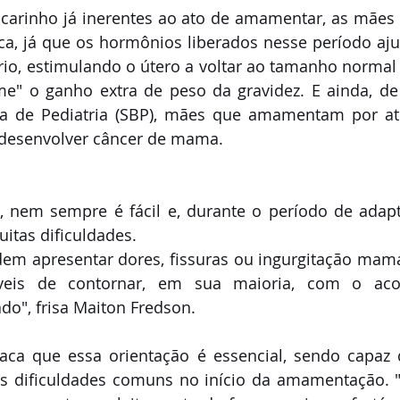
carinho já inerentes ao ato de amamentar, as mães
ca, já que os hormônios liberados nesse período aj
rio, estimulando o útero a voltar ao tamanho normal
e" o ganho extra de peso da gravidez. E ainda, de
ira de Pediatria (SBP), mães que amamentam por a
 desenvolver câncer de mama.
 nem sempre é fácil e, durante o período de adapt
itas dificuldades.
m apresentar dores, fissuras ou ingurgitação mamár
íveis de contornar, em sua maioria, com o ac
do", frisa Maiton Fredson.
taca que essa orientação é essencial, sendo capaz 
as dificuldades comuns no início da amamentação. "