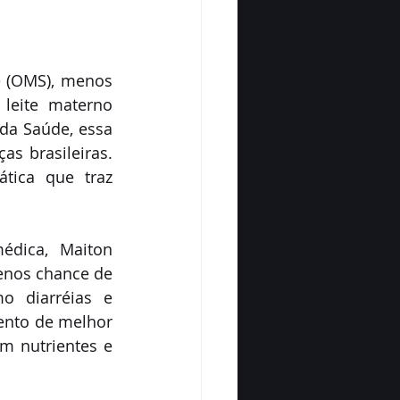
 (OMS), menos 
eite materno 
da Saúde, essa 
 brasileiras. 
tica que traz 
dica, Maiton 
nos chance de 
 diarréias e 
ento de melhor 
m nutrientes e 