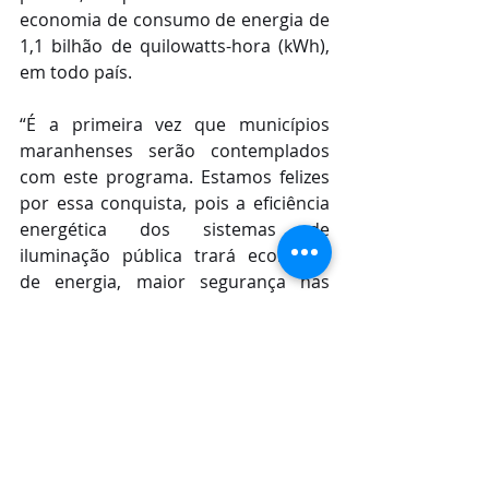
economia de consumo de energia de 
1,1 bilhão de quilowatts-hora (kWh), 
em todo país.
“É a primeira vez que municípios 
maranhenses serão contemplados 
com este programa. Estamos felizes 
por essa conquista, pois a eficiência 
energética dos sistemas de 
iluminação pública trará economia 
de energia, maior segurança nas 
ruas e avenidas, valorização dos 
espaços públicos, incentivo ao 
comércio local e melhor qualidade de 
vida para a população das cidades 
beneficiadas”, pontuou Francila 
Soares, gerente de relacionamento 
com o cliente da Equatorial 