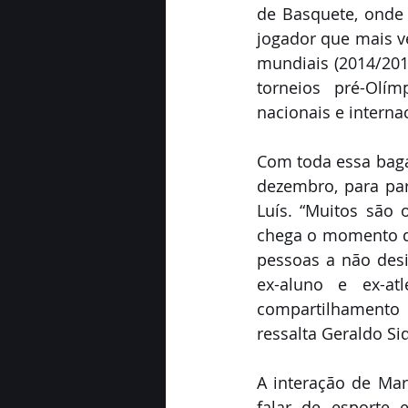
de Basquete, onde
jogador que mais v
mundiais (2014/201
torneios pré-Olím
nacionais e interna
Com toda essa bagag
dezembro, para par
Luís. “Muitos são 
chega o momento de 
pessoas a não desi
ex-aluno e ex-at
compartilhamento 
ressalta Geraldo Siq
A interação de Mar
falar de esporte e