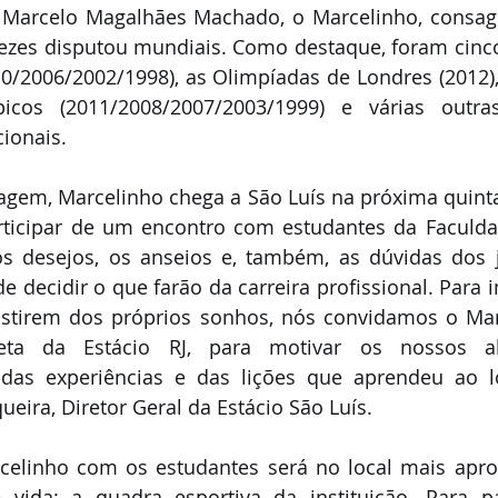
 Marcelo Magalhães Machado, o Marcelinho, consag
ezes disputou mundiais. Como destaque, foram cinc
0/2006/2002/1998), as Olimpíadas de Londres (2012),
picos (2011/2008/2007/2003/1999) e várias outra
cionais.
em, Marcelinho chega a São Luís na próxima quinta-f
ticipar de um encontro com estudantes da Faculdad
os desejos, os anseios e, também, as dúvidas dos 
decidir o que farão da carreira profissional. Para in
stirem dos próprios sonhos, nós convidamos o Marc
leta da Estácio RJ, para motivar os nossos 
das experiências e das lições que aprendeu ao lo
ueira, Diretor Geral da Estácio São Luís.
celinho com os estudantes será no local mais aprop
 vida: a quadra esportiva da instituição. Para par