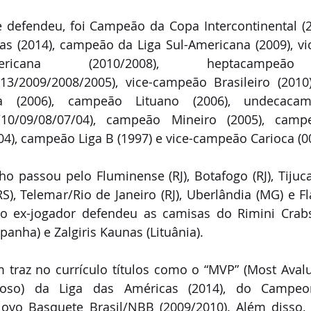
e defendeu, foi Campeão da Copa Intercontinental (
as (2014), campeão da Liga Sul-Americana (2009), v
ricana (2010/2008), heptacampeão B
13/2009/2008/2005), vice-campeão Brasileiro (2010
a (2006), campeão Lituano (2006), undecacam
1/10/09/08/07/04), campeão Mineiro (2005), camp
004), campeão Liga B (1997) e vice-campeão Carioca (0
ho passou pelo Fluminense (RJ), Botafogo (RJ), Tijuca 
RS), Telemar/Rio de Janeiro (RJ), Uberlândia (MG) e Fl
o ex-jogador defendeu as camisas do Rimini Crabs (I
panha) e Zalgiris Kaunas (Lituânia).
traz no currículo títulos como o “MVP” (Most Avalu
ioso) da Liga das Américas (2014), do Campeon
ovo Basquete Brasil/NBB (2009/2010). Além disso, M