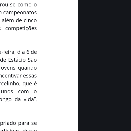
rou-se como o 
o campeonatos 
 além de cinco 
s competições 
eira, dia 6 de 
e Estácio São 
jovens quando 
centivar essas 
elinho, que é 
alunos com o 
ngo da vida”, 
riado para se 
ticipar desse 