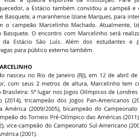
uecedor, a Estácio também convidou a campeã e e
de Basquete, a maranhense Iziane Marques, para inte
m o campeão Marcelinho Machado. Atualmente, Izia
 Basquete. O encontro com Marcelinho será realiza
 da Estácio São Luís. Além dos estudantes e pr
 vagas para público externo também.
MARCELINHO
 nasceu no Rio de Janeiro (RJ), em 12 de abril de 
r, com seus 2 metros de altura, Marcelinho tem co
o Brasileira: 5º lugar nos Jogos Olímpicos de Londres (
(2014), tricampeão dos Jogos Pan-Americanos (200
 América (2009/2005), bicampeão do Campeonato 
campeão do Torneio Pré-Olímpico das Américas (2011)
2), vice-campeão do Campeonato Sul-Americano (2004
mérica (2001).