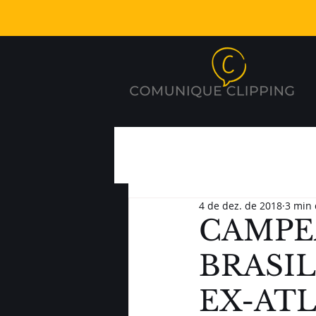
4 de dez. de 2018
3 min 
CAMPE
BRASIL
EX-AT