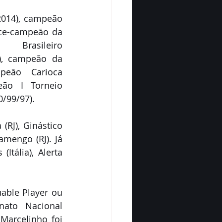
2014), campeão 
ice-campeão da 
rasileiro 
), campeão da 
peão Carioca 
eão I Torneio 
0/99/97).
(RJ), Ginástico 
amengo (RJ). Já 
tália), Alerta 
able Player ou 
ato Nacional 
arcelinho foi 