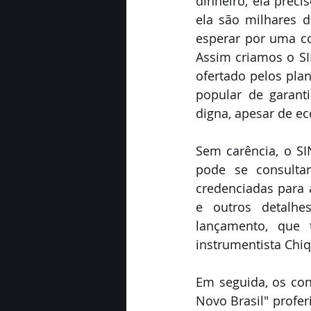
dinheiro, ela prec
ela são milhares d
esperar por uma c
Assim criamos o SI
ofertado pelos pla
popular de garant
digna, apesar de ec
Sem carência, o SI
pode se consultar
credenciadas para 
e outros detalhe
lançamento, que 
instrumentista Chi
Em seguida, os con
Novo Brasil" profer