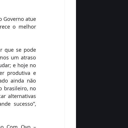
o Governo atue 
rece o melhor 
ar que se pode 
mos um atraso 
dar; e hoje no 
 produtiva e 
ado ainda não 
rasileiro, no 
 alternativas 
nde sucesso”, 
ão Com Ovo – 