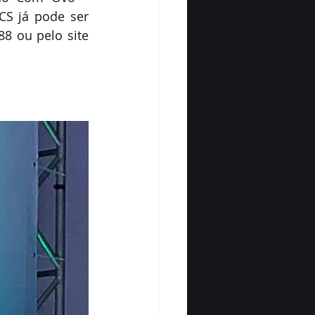
S já pode ser 
8 ou pelo site 