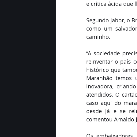
e crítica ácida que 
Segundo Jabor, o Br
como um salvador 
caminho.
“A sociedade preci
reinventar o país 
histórico que tamb
Maranhão temos um
inovadora, criand
atendidos. O cartã
caso aqui do maran
desde já e se rei
comentou Arnaldo Ja
Os embaixadores 