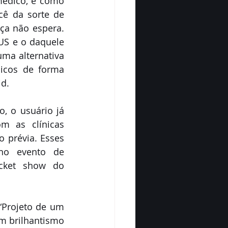
édico, e como 
ê da sorte de 
a não espera. 
US e o daquele 
a alternativa 
icos de forma 
d.  
, o usuário já 
 as clínicas 
 prévia. Esses 
no evento de 
cket show do 
Projeto de um 
om brilhantismo 