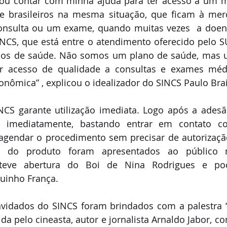
isou contar com minha ajuda para ter acesso a um m
e brasileiros na mesma situação, que ficam à merc
onsulta ou um exame, quando muitas vezes  a doenç
NCS, que está entre o atendimento oferecido pelo S
nos de saúde. Não somos um plano de saúde, mas um
ir acesso de qualidade a consultas e exames méd
onômica” , explicou o idealizador do SINCS Paulo Brai
NCS garante utilização imediata. Logo após a adesão
 imediatamente, bastando entrar em contato com
agendar o procedimento sem precisar de autorização
s do produto foram apresentados ao público 
teve abertura do Boi de Nina Rodrigues e po
quinho França.
vidados do SINCS foram brindados com a palestra “
ida pelo cineasta, autor e jornalista Arnaldo Jabor, c