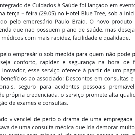
Integrado de Cuidados à Saúde foi lançado em event
a terça – feira (29.05) no Hotel Blue Tree, sob a inic
do pelo empresário Paulo Braid. O novo produto é
renda que não possuem plano de saúde, mas desejam
 médicos com mais rapidez, facilidade e qualidade.
o pelo empresário sob medida para quem não pode p
eja conforto, rapidez e segurança na hora de fa
Inovador, esse serviço oferece à partir de um pag
s benefícios ao associado: Descontos em consultas 
riais, seguro para acidentes pessoais premiável,
e própria credenciada, o serviço promete alta qualida
ção de exames e consultas.  
ando vivenciei de perto o drama de uma empregada 
isava de uma consulta médica que iria demorar muito