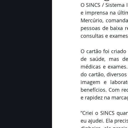
O SINCS / Sistema 
e imprensa na últim
Mercúrio, comanda
pessoas de baixa 
consultas e exames
O cartão foi criad
de saúde, mas des
médicas e exames. 
do cartão, diverso
imagem e laborato
benefícios. Com red
e rapidez na marca
“Criei o SINCS qu
eu ajudei. Ela prec