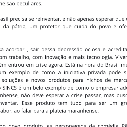
lhe são peculiares.
asil precisa se reinventar, e não apenas esperar que 
da pátria, um protetor que cuida do povo e ofe
sa acordar , sair dessa depressão ociosa e acredit
com trabalho, com inovação e mais tecnologia. Vive
ém entrou em crise agora. Está na hora do Brasil mu
 exemplo de como a iniciativa privada pode ser
o soluções e novos produtos para nichos de merc
o SINCS é um belo exemplo de como o empresariado b
hense, não deve esperar a crise passar, mas buscar
nventar. Esse produto tem tudo para ser um gra
bor, ao falar para a plateia maranhense.
do novo produto, as personagens da comédia P